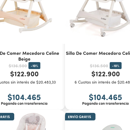
a De Comer Mecedora Celine
Silla De Comer Mecedora Celi
Beige
$136.500
$136.500
-
10
%
-
10
%
$122.900
$122.900
uotas sin interés de $20.483,33
6 Cuotas sin interés de $20.48
$104.465
$104.465
Pagando con transferencia
Pagando con transferencia
GRATIS
ENVÍO GRATIS