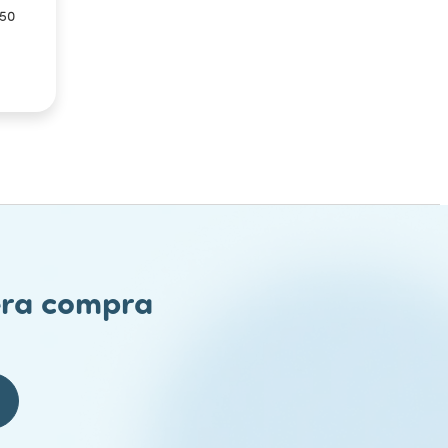
250
mera compra