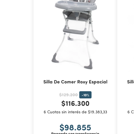
Silla De Comer Roxy Espacial
Sil
$129.200
-
10
%
$116.300
6 Cuotas sin interés de $19.383,33
6 C
$98.855
Pagando con transferencia