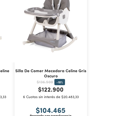
eline
Silla De Comer Mecedora Celine Gris
Oscuro
$136.500
-
10
%
$122.900
3,33
6 Cuotas sin interés de $20.483,33
$104.465
Pagando con transferencia