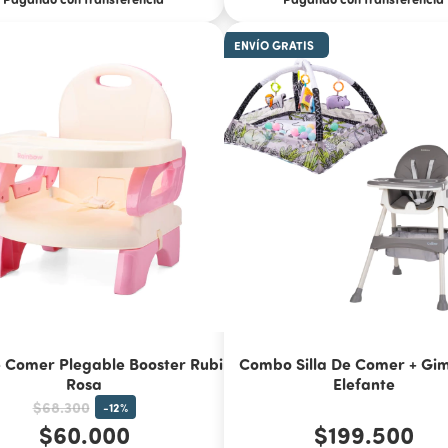
ENVÍO GRATIS
e Comer Plegable Booster Rubi
Combo Silla De Comer + Gi
Rosa
Elefante
$68.300
-
12
%
$60.000
$199.500