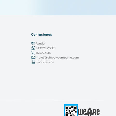
Contactanos
Ayuda
5491125222335
1125222335
maia@rainbowcompania.com
Iniciar sesión