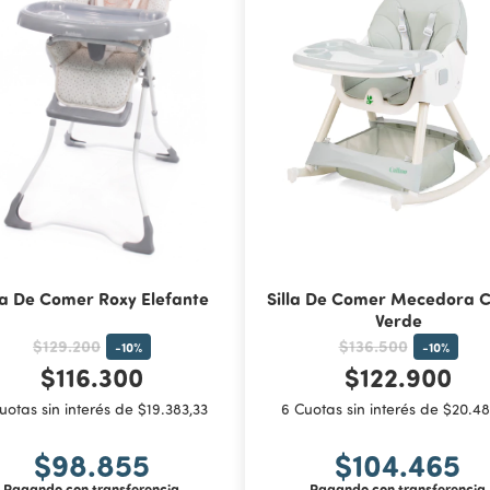
la De Comer Roxy Elefante
Silla De Comer Mecedora C
Verde
$129.200
$136.500
-
10
%
-
10
%
$116.300
$122.900
uotas sin interés de $19.383,33
6 Cuotas sin interés de $20.48
$98.855
$104.465
Pagando con transferencia
Pagando con transferencia