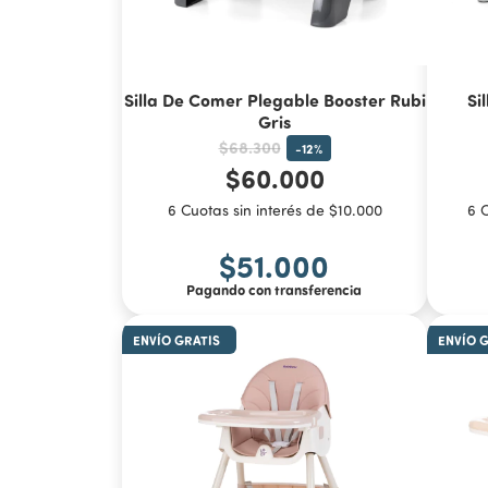
Silla De Comer Plegable Booster Rubi
Si
Gris
$68.300
-
12
%
$60.000
6 Cuotas sin interés de $10.000
6 C
$51.000
Pagando con transferencia
ENVÍO GRATIS
ENVÍO 