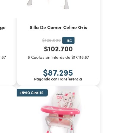
ige
Silla De Comer Celine Gris
$126.000
-
18
%
$102.700
6,67
6 Cuotas sin interés de $17.116,67
$87.295
Pagando con transferencia
ENVÍO GRATIS