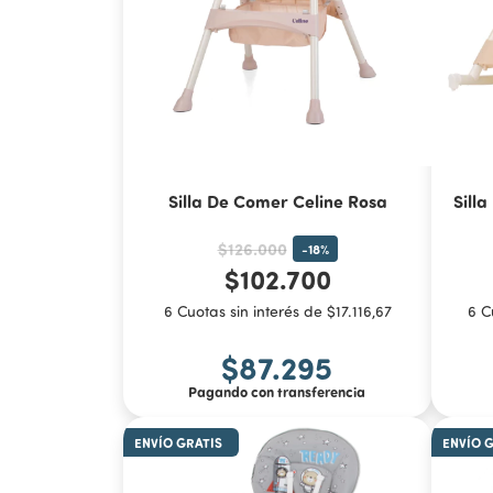
Silla De Comer Celine Rosa
Sill
$126.000
-
18
%
$102.700
6 Cuotas sin interés de $17.116,67
6 C
$87.295
Pagando con transferencia
ENVÍO GRATIS
ENVÍO 