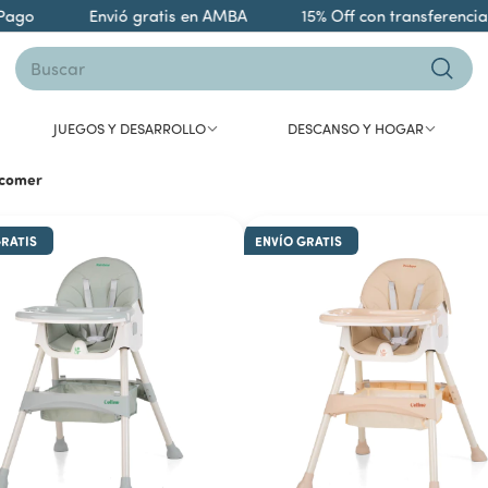
o
Envió gratis en AMBA
15% Off con transferencia
JUEGOS Y DESARROLLO
DESCANSO Y HOGAR
e comer
GRATIS
ENVÍO GRATIS