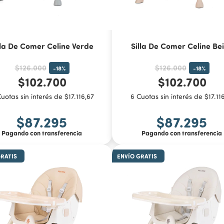
lla De Comer Celine Verde
Silla De Comer Celine Be
$126.000
$126.000
-
18
%
-
18
%
$102.700
$102.700
uotas sin interés de $17.116,67
6 Cuotas sin interés de $17.11
$87.295
$87.295
Pagando con transferencia
Pagando con transferencia
GRATIS
ENVÍO GRATIS